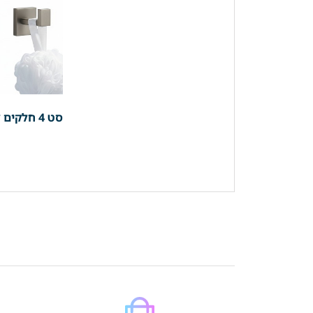
סט 4 חלקים למקלחת פרופיל מרובע | 3 קולבים + מחזיק נייר | ניקל מוברש | מק"ט 204BN