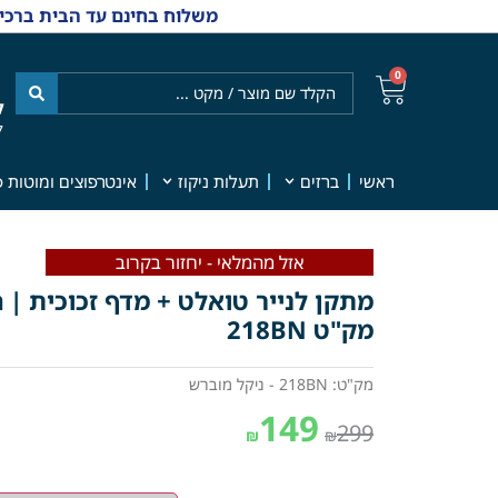
משלוח בחינם עד הבית ברכישה מ-₪499 | אפשרות למשלוחי אקספרס מהיום למחר | למענה אנושי
0
ל
7
ראשי
ברזים
תעלות ניקוז
אינטרפוצים ומוטות פ
אזל מהמלאי - יחזור בקרוב
מתקן לנייר טואלט + מדף זכוכית | 
מק"ט 218BN
מק"ט: 218BN - ניקל מוברש
149
299
₪
₪