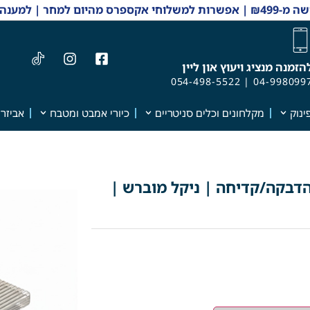
 והזמנות 04-9980997
הזמנה מנציג ויעוץ און ליין
054-498-5522
|
04-998099
ינוק
מקלחונים וכלים סניטריים
כיורי אמבט ומטבח
אביזרי
הדבקה/קדיחה | ניקל מוברש |