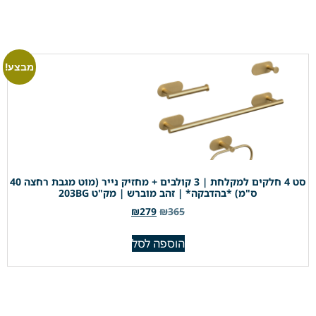
מבצע!
סט 4 חלקים למקלחת | 3 קולבים + מחזיק נייר (מוט מגבת רחצה 40
ס"מ) *בהדבקה* | זהב מוברש | מק"ט 203BG
₪
279
₪
365
הוספה לסל