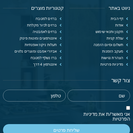
ניווט באתר
קטגוריות מוצרים
דף הבית
ברזים למטבח
אודות
ברזים לכיור מקלחת
תקנון ותנאי שימוש
ברזים לאמבטיה
עגלת קניות
אינטרפוצים ומוטות פינוק
תשלום וסיום הזמנה
תעלות ניקוז אופנתיות
מעקב הזמנות
אביזרי אמבט ומוצרים נלווים
הצהרת נגישות
ברז נשלף למטבח
מדיניות פרטיות
אינטרפוץ 4 דרך
צור קשר
אני מאשר/ת את מדיניות
הפרטיות
שליחת פרטים