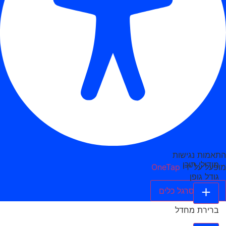
התאמות נגישות
מודולי תוכן
מופעל על ידי
OneTap
גודל גופן
הסתר סרגל כלים
ברירת מחדל