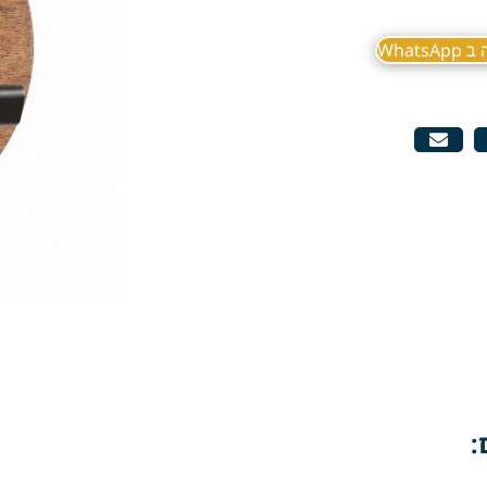
What
: