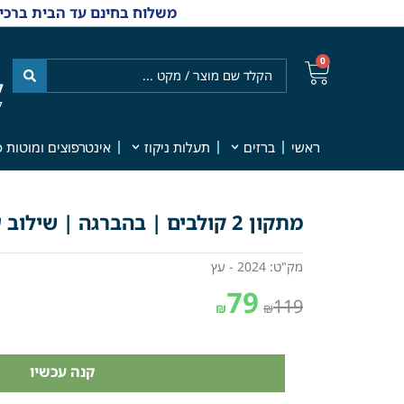
משלוח בחינם עד הבית ברכישה מ-₪499 | אפשרות למשלוחי אקספרס מהיום למחר | למענה אנושי
0
ל
7
ראשי
ברזים
תעלות ניקוז
אינטרפוצים ומוטות פ
מתקון 2 קולבים | בהברגה | שילוב עץ | מק"ט 2024
מק"ט: 2024 - עץ
79
119
₪
₪
קנה עכשיו