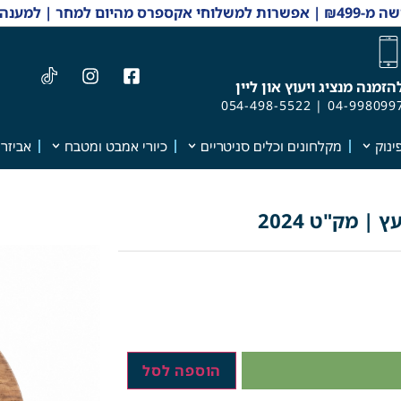
 והזמנות 04-9980997
הזמנה מנציג ויעוץ און ליין
054-498-5522
|
04-998099
ינוק
מקלחונים וכלים סניטריים
כיורי אמבט ומטבח
אביזרי
הוספה לסל