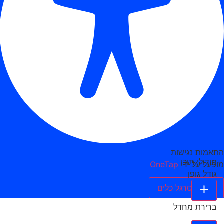
התאמות נגישות
מודולי תוכן
מופעל על ידי
OneTap
גודל גופן
הסתר סרגל כלים
ברירת מחדל