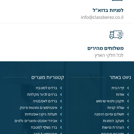
לפניות בדוא"ל
info@classberez.co.il
משלוחים מהירים
לכל חלקי הארץ
ניווט באתר
קטגוריות מוצרים
דף הבית
ברזים למטבח
אודות
ברזים לכיור מקלחת
תקנון ותנאי שימוש
ברזים לאמבטיה
עגלת קניות
אינטרפוצים ומוטות פינוק
תשלום וסיום הזמנה
תעלות ניקוז אופנתיות
מעקב הזמנות
אביזרי אמבט ומוצרים נלווים
הצהרת נגישות
ברז נשלף למטבח
מדיניות פרטיות
אינטרפוץ 4 דרך