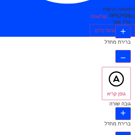
התאמות נגישות
מודולי תוכן
מופעל על ידי
OneTap
גודל גופן
הסתר סרגל כלים
ברירת מחדל
גופן קריא
גובה שורה
ברירת מחדל