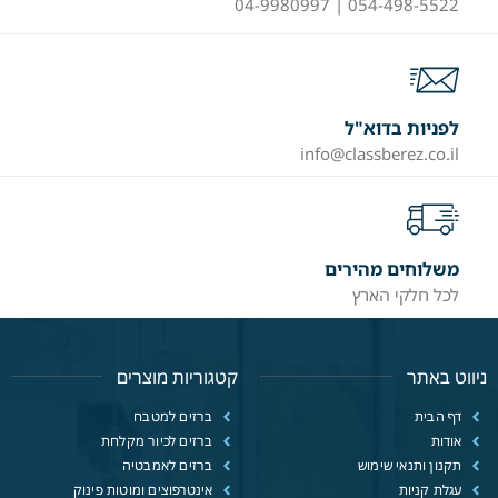
054-498-5522 | 04-9980997
לפניות בדוא"ל
info@classberez.co.il
משלוחים מהירים
לכל חלקי הארץ
ניווט באתר
קטגוריות מוצרים
דף הבית
ברזים למטבח
אודות
ברזים לכיור מקלחת
תקנון ותנאי שימוש
ברזים לאמבטיה
עגלת קניות
אינטרפוצים ומוטות פינוק