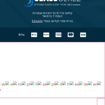
קלאס ברז © כל הזכויות שמורות
הנפח 7 כרמיאל
בניית אתר וקידום בגוגל:
EZpoint
ע