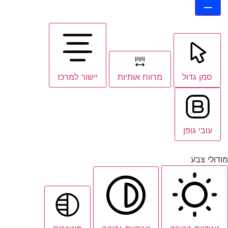
סמן גדול
מרווח אותיות
יישור למרכז
עובי גופן
מודולי צבע