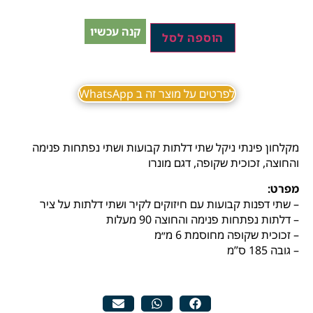
קנה עכשיו
הוספה לסל
לפרטים על מוצר זה ב WhatsApp
מקלחון פינתי ניקל שתי דלתות קבועות ושתי נפתחות פנימה
והחוצה, זכוכית שקופה, דגם מונרו
מפרט:
– שתי‭ ‬דפנות‭ ‬קבועות‭ ‬עם‭ ‬חיזוקים‭ ‬לקיר‭ ‬ושתי‭ ‬דלתות‭ ‬על‭ ‬ציר
– דלתות נפתחות‭ ‬פנימה‭ ‬והחוצה‭ ‬90‭ ‬מעלות
– זכוכית שקופה מחוסמת 6 מ״מ
– גובה 185 ס”מ