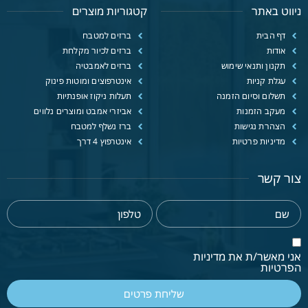
ניווט באתר
קטגוריות מוצרים
דף הבית
ברזים למטבח
אודות
ברזים לכיור מקלחת
תקנון ותנאי שימוש
ברזים לאמבטיה
עגלת קניות
אינטרפוצים ומוטות פינוק
תשלום וסיום הזמנה
תעלות ניקוז אופנתיות
מעקב הזמנות
אביזרי אמבט ומוצרים נלווים
הצהרת נגישות
ברז נשלף למטבח
מדיניות פרטיות
אינטרפוץ 4 דרך
צור קשר
אני מאשר/ת את מדיניות
הפרטיות
שליחת פרטים