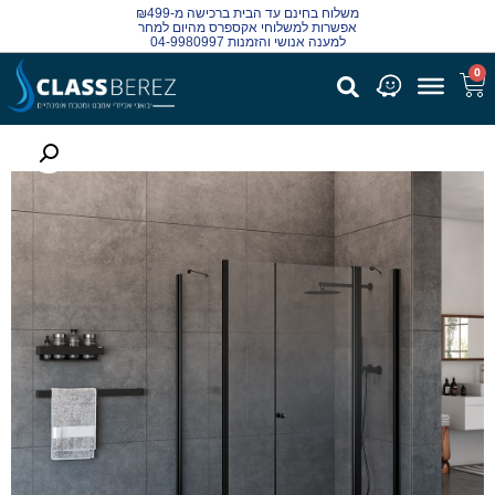
משלוח בחינם עד הבית ברכישה מ-₪499
אפשרות למשלוחי אקספרס מהיום למחר
למענה אנושי והזמנות 04-9980997
0