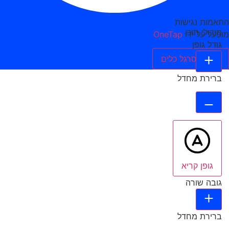
התאמות נגישות
מודולי תוכן
מופעל על ידי
OneTap
גודל גופן
הסתר סרגל כלים
ברירת מחדל
גופן קריא
גובה שורה
ברירת מחדל