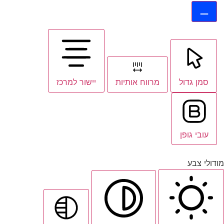
סמן גדול
מרווח אותיות
יישור למרכז
עובי גופן
מודולי צבע