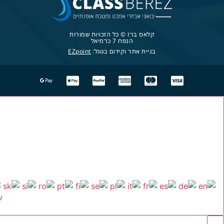
קלאס ברז © כל הזכויות שמורות
הנפח 7 כרמיאל
בניית אתר וקידום בגוגל:
EZpoint
ע