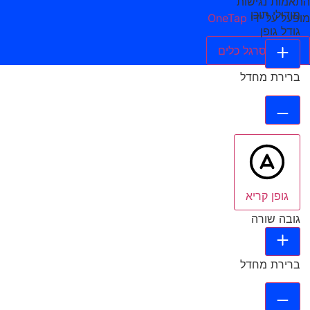
התאמות נגישות
מודולי תוכן
מופעל על ידי
OneTap
גודל גופן
הסתר סרגל כלים
ברירת מחדל
גופן קריא
גובה שורה
ברירת מחדל