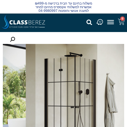
משלוח בחינם עד הבית ברכישה מ-₪499
אפשרות למשלוחי אקספרס מהיום למחר
למענה אנושי והזמנות 04-9980997
0