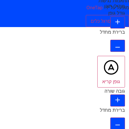
התאמות נגישות
מודולי תוכן
מופעל על ידי
OneTap
גודל גופן
הסתר סרגל כלים
ברירת מחדל
גופן קריא
גובה שורה
ברירת מחדל