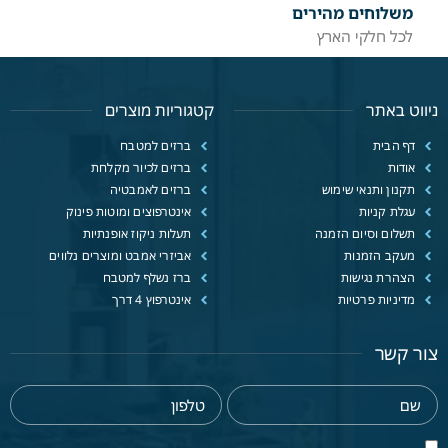
משלוחים מהירים
לכל חלקי הארץ
ניווט באתר
קטגוריות מוצרים
דף הבית
ברזים למטבח
אודות
ברזים לכיור מקלחת
תקנון ותנאי שימוש
ברזים לאמבטיה
עגלת קניות
אינטרפוצים ומוטות פינוק
תשלום וסיום הזמנה
תעלות ניקוז אופנתיות
מעקב הזמנות
אביזרי אמבט ומוצרים נלווים
הצהרת נגישות
ברז נשלף למטבח
מדיניות פרטיות
אינטרפוץ 4 דרך
צור קשר