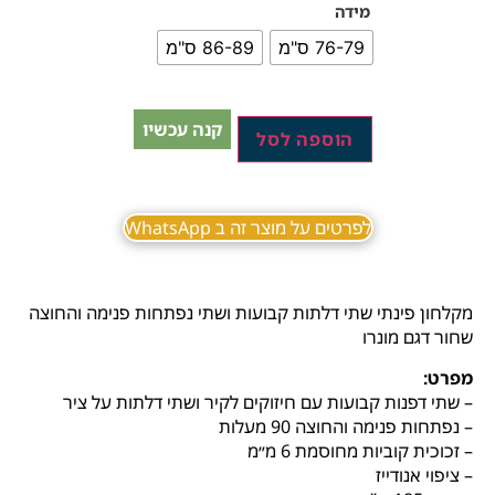
מידה
76-79 ס"מ
86-89 ס"מ
קנה עכשיו
הוספה לסל
לפרטים על מוצר זה ב WhatsApp
מקלחון פינתי שתי דלתות קבועות ושתי נפתחות פנימה והחוצה
שחור דגם מונרו
מפרט:
– שתי‭ ‬דפנות‭ ‬קבועות‭ ‬עם‭ ‬חיזוקים‭ ‬לקיר‭ ‬ושתי‭ ‬דלתות‭ ‬על‭ ‬ציר
– נפתחות‭ ‬פנימה‭ ‬והחוצה‭ ‬90‭ ‬מעלות
– זכוכית קוביות מחוסמת 6 מ״מ
– ציפוי אנודייז