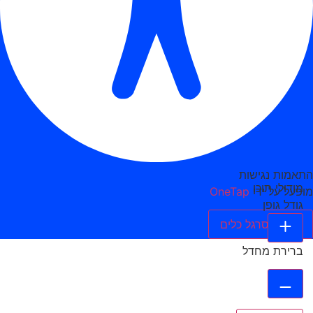
התאמות נגישות
מודולי תוכן
מופעל על ידי
OneTap
גודל גופן
הסתר סרגל כלים
ברירת מחדל