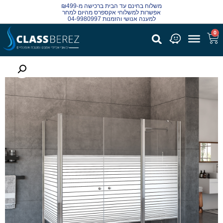
משלוח בחינם עד הבית ברכישה מ-₪499
אפשרות למשלוחי אקספרס מהיום למחר
למענה אנושי והזמנות 04-9980997
0