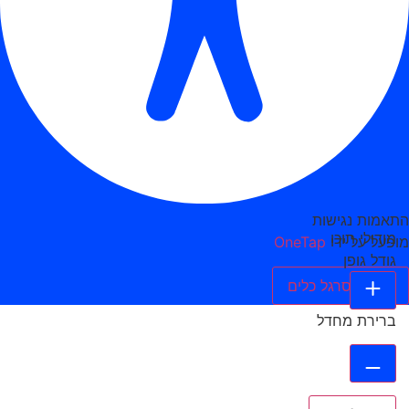
התאמות נגישות
מודולי תוכן
מופעל על ידי
OneTap
גודל גופן
הסתר סרגל כלים
ברירת מחדל