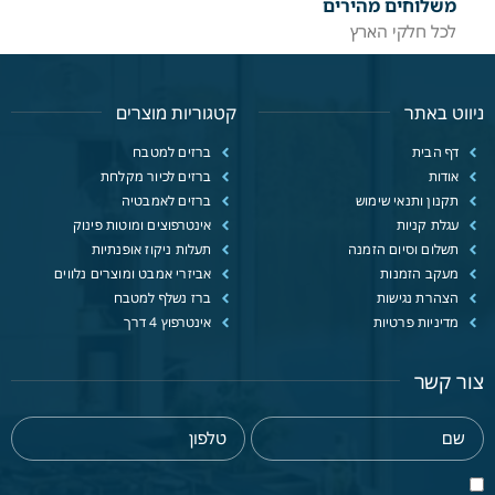
משלוחים מהירים
לכל חלקי הארץ
ניווט באתר
קטגוריות מוצרים
דף הבית
ברזים למטבח
אודות
ברזים לכיור מקלחת
תקנון ותנאי שימוש
ברזים לאמבטיה
עגלת קניות
אינטרפוצים ומוטות פינוק
תשלום וסיום הזמנה
תעלות ניקוז אופנתיות
מעקב הזמנות
אביזרי אמבט ומוצרים נלווים
הצהרת נגישות
ברז נשלף למטבח
מדיניות פרטיות
אינטרפוץ 4 דרך
צור קשר