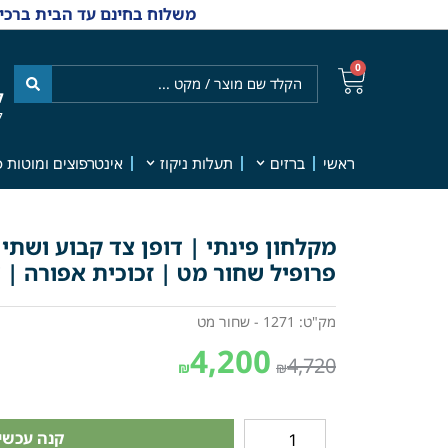
משלוח בחינם עד הבית ברכישה מ-₪499 | אפשרות למשלוחי אקספרס מהיום למחר | למענה אנושי
0
ל
7
ראשי
ברזים
תעלות ניקוז
אינטרפוצים ומוטות פ
מקלחון פינתי | דופן צד קבוע ושתי 
פרופיל שחור מט | זכוכית אפורה | דג
מק"ט: 1271 - שחור מט
4,200
4,720
₪
₪
קנה עכשיו