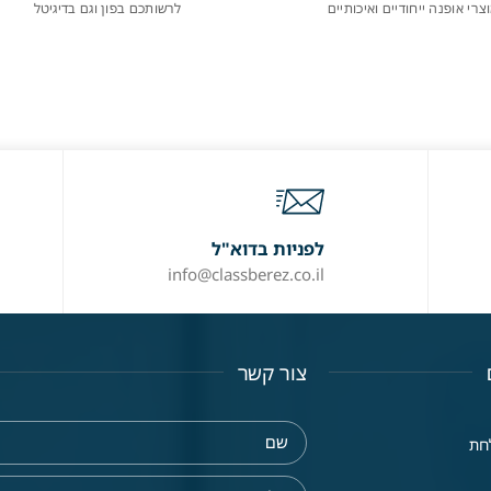
צרי אופנה ייחודיים ואיכותיים
לרשותכם בפון וגם בדיגיטל
לפניות בדוא"ל
info@classberez.co.il
צור קשר
חת