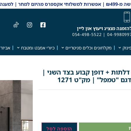
 והזמנות 04-9980997
הזמנה מנציג ויעוץ און ליין
054-498-5522
|
04-998099
ינוק
מקלחונים וכלים סניטריים
כיורי אמבט ומטבח
אביזרי
דלתות + דופן קבוע בצד השני |
ם "טמפל" | מק"ט 1271
הוספה לסל