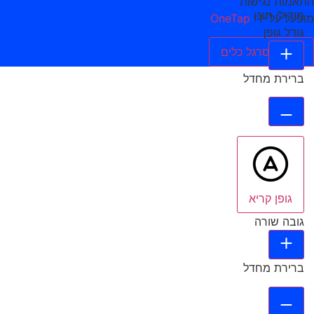
התאמות נגישות
מודולי תוכן
מופעל על ידי
OneTap
גודל גופן
הסתר סרגל כלים
ברירת מחדל
גופן קריא
גובה שורה
ברירת מחדל