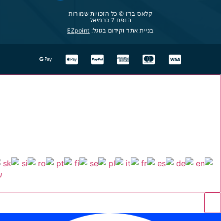
קלאס ברז © כל הזכויות שמורות
הנפח 7 כרמיאל
בניית אתר וקידום בגוגל:
EZpoint
ע