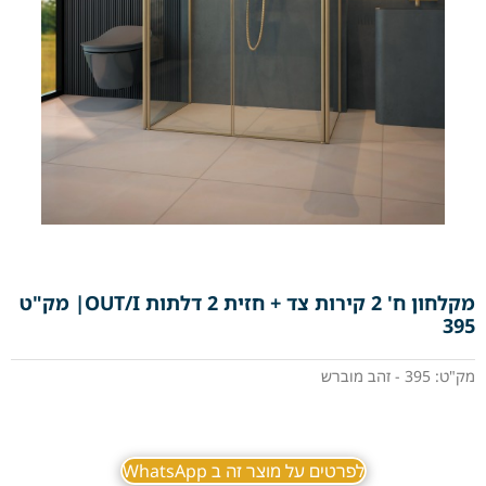
מקלחון ח' 2 קירות צד + חזית 2 דלתות OUT/I| מק"ט
395
מק"ט: 395 - זהב מוברש
לפרטים על מוצר זה ב WhatsApp