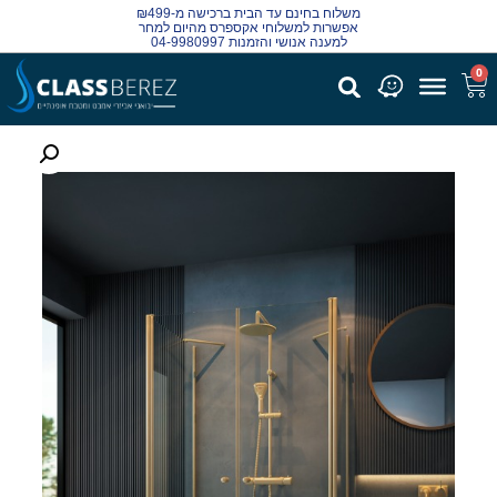
משלוח בחינם עד הבית ברכישה מ-₪499
אפשרות למשלוחי אקספרס מהיום למחר
למענה אנושי והזמנות 04-9980997
0