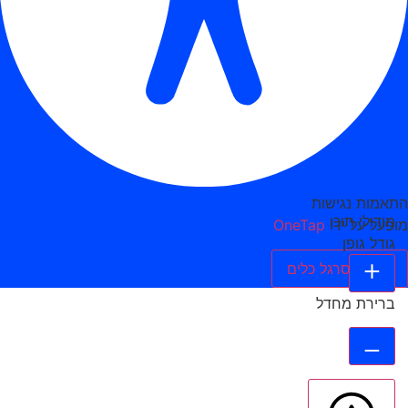
התאמות נגישות
מודולי תוכן
מופעל על ידי
OneTap
גודל גופן
הסתר סרגל כלים
ברירת מחדל