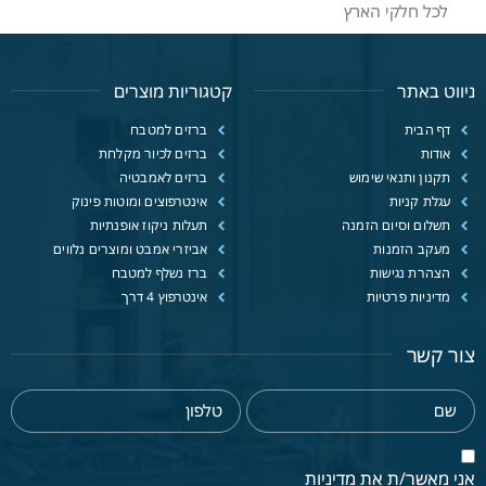
לכל חלקי הארץ
ניווט באתר
קטגוריות מוצרים
דף הבית
ברזים למטבח
אודות
ברזים לכיור מקלחת
תקנון ותנאי שימוש
ברזים לאמבטיה
עגלת קניות
אינטרפוצים ומוטות פינוק
תשלום וסיום הזמנה
תעלות ניקוז אופנתיות
מעקב הזמנות
אביזרי אמבט ומוצרים נלווים
הצהרת נגישות
ברז נשלף למטבח
מדיניות פרטיות
אינטרפוץ 4 דרך
צור קשר
אני מאשר/ת את מדיניות