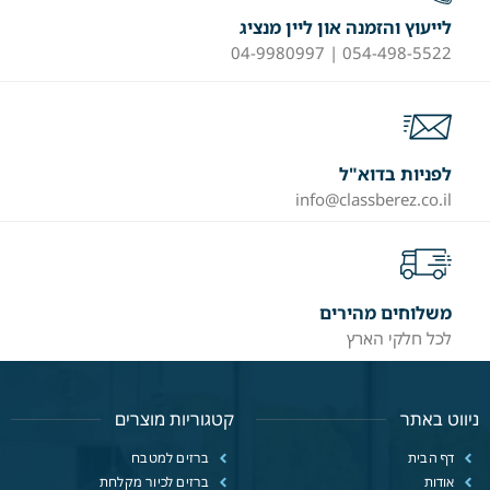
לייעוץ והזמנה און ליין מנציג
054-498-5522 | 04-9980997
לפניות בדוא"ל
info@classberez.co.il
משלוחים מהירים
לכל חלקי הארץ
ניווט באתר
קטגוריות מוצרים
דף הבית
ברזים למטבח
אודות
ברזים לכיור מקלחת