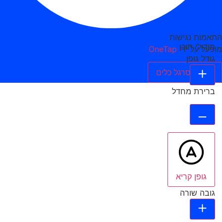
התאמות נגישות
מודולי תוכן
מופעל על ידי
OneTap
גודל גופן
הסתר סרגל כלים
ברירת מחדל
גופן קריא
גובה שורה