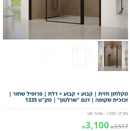
מקלחון חזית | קבוע + קבוע + דלת | פרופיל שחור |
זכוכית שקופה | דגם "שרלטון" | מק"ט 1335
מק"ט: 1335 - שחור מט
3,100
3,517
₪
₪