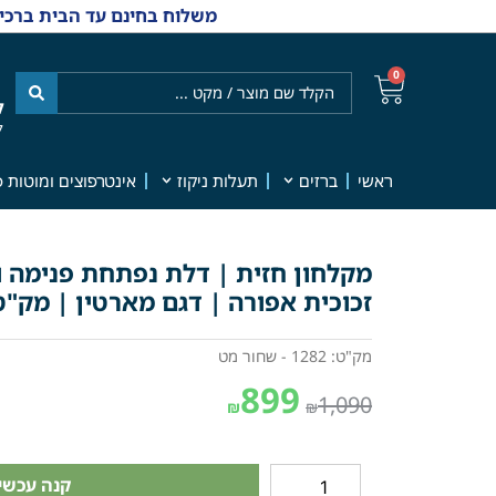
משלוח בחינם עד הבית ברכישה מ-₪499 | אפשרות למשלוחי אקספרס מהיום למחר | למענה אנושי
0
ל
7
ראשי
ברזים
תעלות ניקוז
אינטרפוצים ומוטות פ
מקלחון חזית | דלת נפתחת פנימה ו
זכוכית אפורה | דגם מארטין | מק"ט 282
מק"ט: 1282 - שחור מט
899
1,090
₪
₪
קנה עכשיו