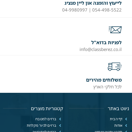
לייעוץ והזמנה און ליין מנציג
054-498-5522 | 04-9980997
לפניות בדוא"ל
info@classberez.co.il
משלוחים מהירים
לכל חלקי הארץ
ניווט באתר
קטגוריות מוצרים
דף הבית
ברזים למטבח
אודות
ברזים לכיור מקלחת
תקנון ותנאי שימוש
ברזים לאמבטיה