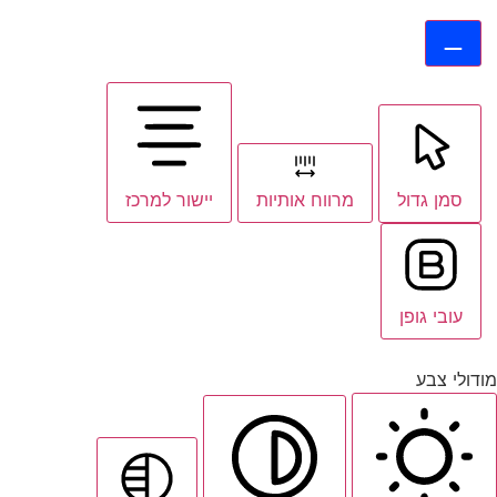
סמן גדול
מרווח אותיות
יישור למרכז
עובי גופן
מודולי צבע