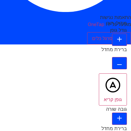
התאמות נגישות
מודולי תוכן
מופעל על ידי
OneTap
גודל גופן
הסתר סרגל כלים
ברירת מחדל
גופן קריא
גובה שורה
ברירת מחדל