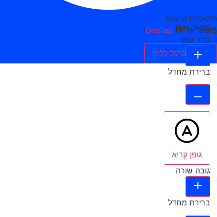
התאמות נגישות
מודולי תוכן
מופעל על ידי
OneTap
גודל גופן
הסתר סרגל כלים
ברירת מחדל
גופן קריא
גובה שורה
ברירת מחדל