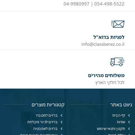
054-498-5522 | 04-9980997
לפניות בדוא"ל
info@classberez.co.il
משלוחים מהירים
לכל חלקי הארץ
ניווט באתר
קטגוריות מוצרים
דף הבית
ברזים למטבח
אודות
ברזים לכיור מקלחת
תקנון ותנאי שימוש
ברזים לאמבטיה