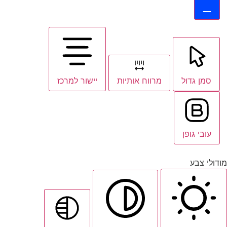
סמן גדול
מרווח אותיות
יישור למרכז
עובי גופן
מודולי צבע