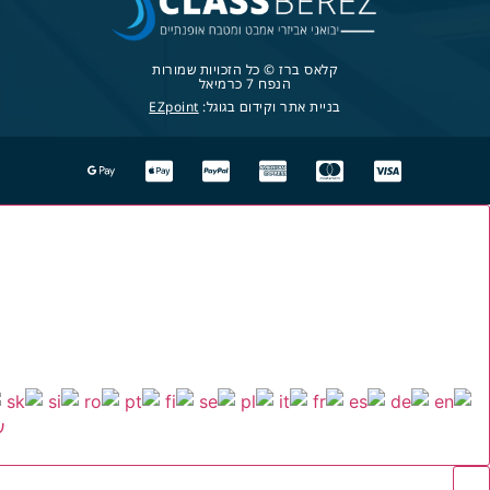
קלאס ברז © כל הזכויות שמורות
הנפח 7 כרמיאל
בניית אתר וקידום בגוגל:
EZpoint
ע