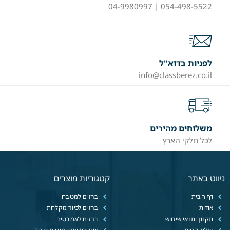
054-498-5522 | 04-9980997
לפניות בדוא"ל
info@classberez.co.il
משלוחים מהירים
לכל חלקי הארץ
ניווט באתר
קטגוריות מוצרים
דף הבית
ברזים למטבח
אודות
ברזים לכיור מקלחת
תקנון ותנאי שימוש
ברזים לאמבטיה