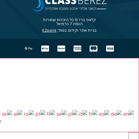
קלאס ברז © כל הזכויות שמורות
הנפח 7 כרמיאל
בניית אתר וקידום בגוגל:
EZpoint
ע