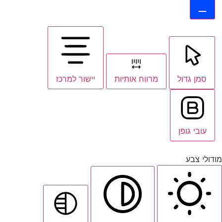
סמן גדול
מרווח אותיות
יישור למרכז
עובי גופן
מודולי צבע