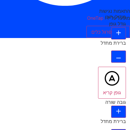
התאמות נגישות
מודולי תוכן
מופעל על ידי
OneTap
גודל גופן
הסתר סרגל כלים
ברירת מחדל
גופן קריא
גובה שורה
ברירת מחדל