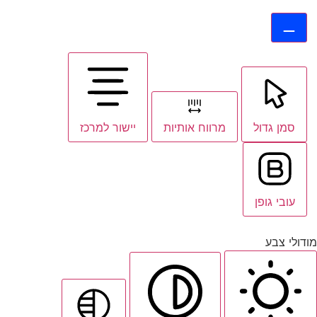
סמן גדול
מרווח אותיות
יישור למרכז
עובי גופן
מודולי צבע