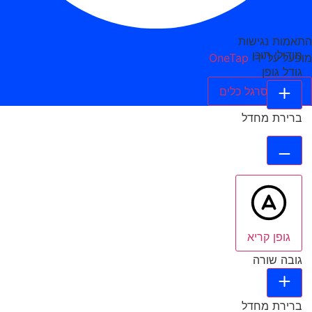
התאמות נגישות
מודולי תוכן
מופעל על ידי
OneTap
גודל גופן
הסתר סרגל כלים
ברירת מחדל
גופן קריא
גובה שורה
ברירת מחדל