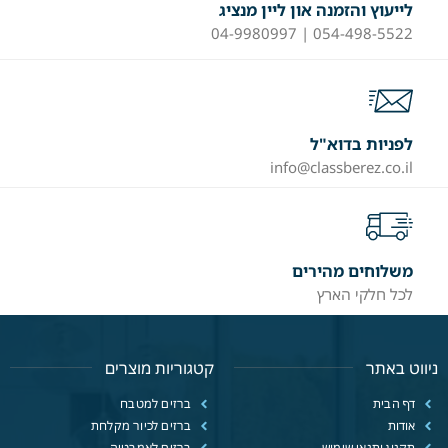
לייעוץ והזמנה און ליין מנציג
054-498-5522 | 04-9980997
לפניות בדוא"ל
info@classberez.co.il
משלוחים מהירים
לכל חלקי הארץ
ניווט באתר
קטגוריות מוצרים
דף הבית
ברזים למטבח
אודות
ברזים לכיור מקלחת
תקנון ותנאי שימוש
ברזים לאמבטיה