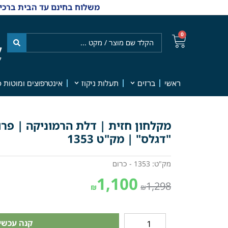
משלוח בחינם עד הבית ברכישה מ-₪499 | אפשרות למשלוחי אקספרס מהיום למחר | למענה אנושי
0
ל
7
ראשי
ברזים
תעלות ניקוז
אינטרפוצים ומוטות פ
מקלחון חזית | דלת הרמוניקה | פרו
"דגלס" | מק"ט 1353
מק"ט: 1353 - כרום
1,100
1,298
₪
₪
קנה עכשיו