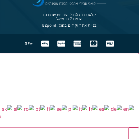
קלאס ברז © כל הזכויות שמורות
הנפח 7 כרמיאל
בניית אתר וקידום בגוגל:
EZpoint
ע