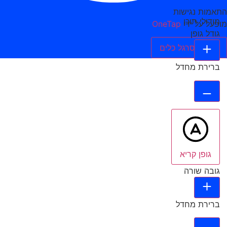
התאמות נגישות
מודולי תוכן
מופעל על ידי
OneTap
גודל גופן
הסתר סרגל כלים
ברירת מחדל
גופן קריא
גובה שורה
ברירת מחדל