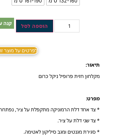
132-160 ס"מ
161-190 ס"מ
קנה ע
הוספה לסל
לפרטים על מוצר זה ב sApp
תיאור:
מקלחון חזית פרופיל ניקל כרום
מפרט:
* צד אחד דלת הרמוניקה מתקפלת על ציר, נפתחת 
* צד שני דלת על ציר.
* סגירת מגנטים ומגב סיליקון לאטימה.