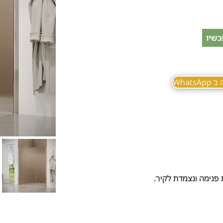
כשיו
What
פנימה ונצמדת לקיר.