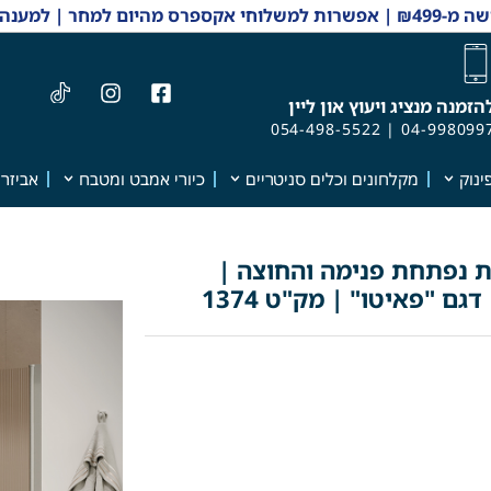
 והזמנות 04-9980997
הזמנה מנציג ויעוץ און ליין
054-498-5522
|
04-998099
ינוק
מקלחונים וכלים סניטריים
כיורי אמבט ומטבח
אביזרי
ת נפתחת פנימה והחוצה |
גם "פאיטו" | מק"ט 1374