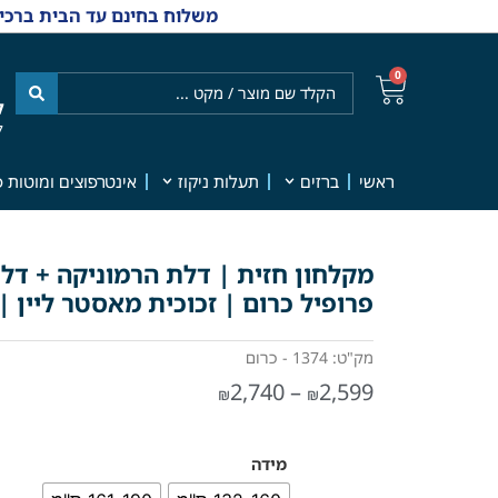
משלוח בחינם עד הבית ברכישה מ-₪499 | אפשרות למשלוחי אקספרס מהיום למחר | למענה אנושי
0
ל
7
ראשי
ברזים
תעלות ניקוז
אינטרפוצים ומוטות פ
מקלחון חזית | דלת הרמוניקה + דל
פרופיל כרום | זכוכית מאסטר ליין | ד
מק"ט: 1374 - כרום
2,740
–
2,599
₪
₪
מידה