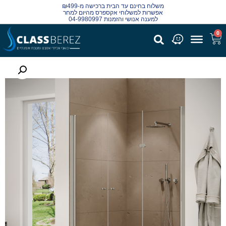
משלוח בחינם עד הבית ברכישה מ-₪499
אפשרות למשלוחי אקספרס מהיום למחר
למענה אנושי והזמנות 04-9980997
0