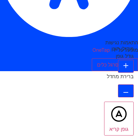
התאמות נגישות
מודולי תוכן
מופעל על ידי
OneTap
גודל גופן
הסתר סרגל כלים
ברירת מחדל
גופן קריא