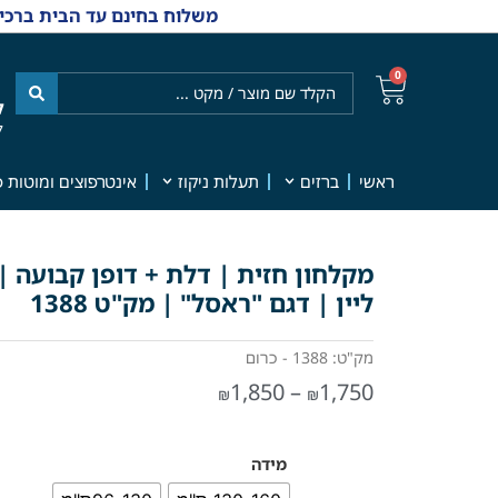
משלוח בחינם עד הבית ברכישה מ-₪499 | אפשרות למשלוחי אקספרס מהיום למחר | למענה אנושי
0
ל
7
ראשי
ברזים
תעלות ניקוז
אינטרפוצים ומוטות פ
מקלחון חזית | דלת + דופן קבועה |
ליין | דגם "ראסל" | מק"ט 1388
מק"ט: 1388 - כרום
1,850
–
1,750
₪
₪
מידה