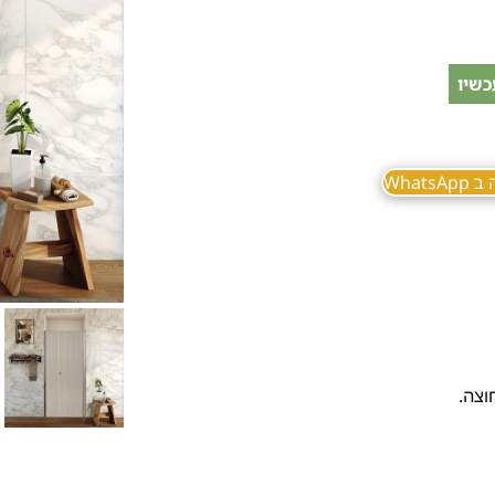
כשיו
What
וצה.