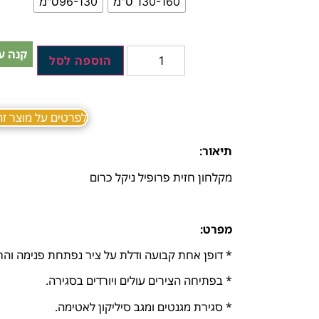
130-160 ס"מ
96-130ס"מ
קנה ע
הוספה לסל
לפרטים על מוצר זה ב sApp
תיאור:
מקלחון חזית פרופיל ניקל כרום
מפרט:
* דופן אחת קבועה ודלת על ציר נפתחת פנימה והח
* בפתיחה הצירים עולים ויורדים בסגירה.
* סגירת מגנטים ומגב סיליקון לאטימה.