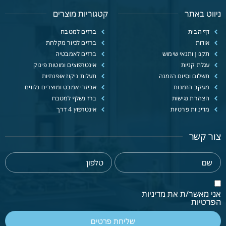
ניווט באתר
קטגוריות מוצרים
דף הבית
ברזים למטבח
אודות
ברזים לכיור מקלחת
תקנון ותנאי שימוש
ברזים לאמבטיה
עגלת קניות
אינטרפוצים ומוטות פינוק
תשלום וסיום הזמנה
תעלות ניקוז אופנתיות
מעקב הזמנות
אביזרי אמבט ומוצרים נלווים
הצהרת נגישות
ברז נשלף למטבח
מדיניות פרטיות
אינטרפוץ 4 דרך
צור קשר
אני מאשר/ת את מדיניות
הפרטיות
שליחת פרטים