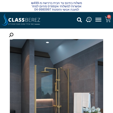
משלוח בחינם עד הבית ברכישה מ-₪499
אפשרות למשלוחי אקספרס מהיום למחר
למענה אנושי והזמנות 04-9980997
0