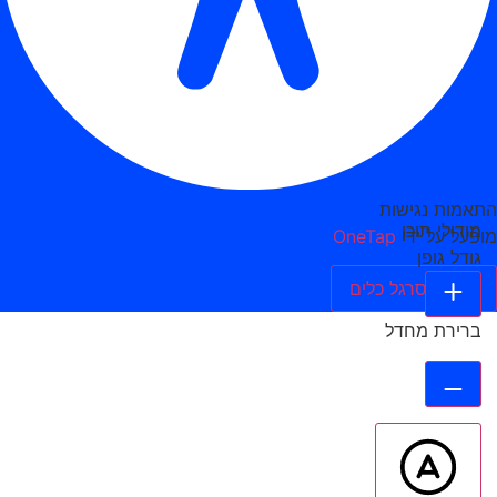
התאמות נגישות
מודולי תוכן
מופעל על ידי
OneTap
גודל גופן
הסתר סרגל כלים
ברירת מחדל