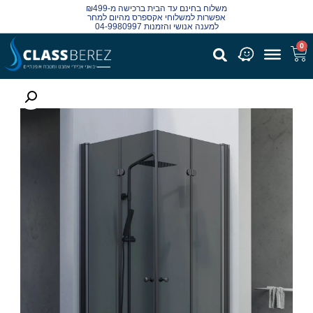
משלוח בחינם עד הבית ברכישה מ-₪499
אפשרות למשלוחי אקספרס מהיום למחר
למענה אנושי והזמנות 04-9980997
0