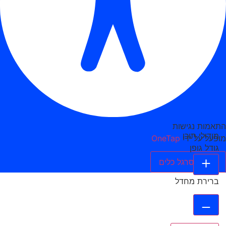
התאמות נגישות
מודולי תוכן
מופעל על ידי
OneTap
גודל גופן
הסתר סרגל כלים
ברירת מחדל