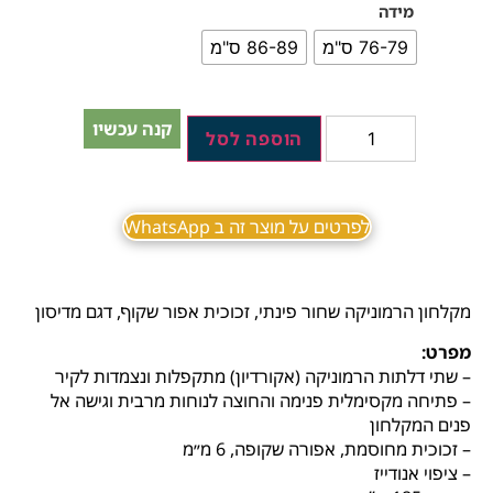
מידה
76-79 ס"מ
86-89 ס"מ
קנה עכשיו
הוספה לסל
לפרטים על מוצר זה ב WhatsApp
מקלחון הרמוניקה שחור פינתי, זכוכית אפור שקוף, דגם מדיסון
מפרט:
– שתי‭ ‬דלתות‭ ‬הרמוניקה (אקורדיון)‭ ‬מתקפלות‭ ‬ונצמדות‭ ‬לקיר‭
‬פנים‭ ‬המקלחון‭
– זכוכית מחוסמת, אפורה שקופה, 6 מ״מ
– ציפוי אנודייז