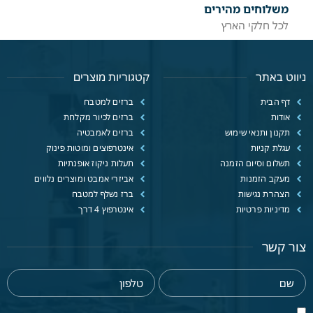
משלוחים מהירים
לכל חלקי הארץ
ניווט באתר
קטגוריות מוצרים
דף הבית
ברזים למטבח
אודות
ברזים לכיור מקלחת
תקנון ותנאי שימוש
ברזים לאמבטיה
עגלת קניות
אינטרפוצים ומוטות פינוק
תשלום וסיום הזמנה
תעלות ניקוז אופנתיות
מעקב הזמנות
אביזרי אמבט ומוצרים נלווים
הצהרת נגישות
ברז נשלף למטבח
מדיניות פרטיות
אינטרפוץ 4 דרך
צור קשר