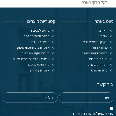
לכל חלקי הארץ
ניווט באתר
קטגוריות מוצרים
דף הבית
ברזים למטבח
אודות
ברזים לכיור מקלחת
תקנון ותנאי שימוש
ברזים לאמבטיה
עגלת קניות
אינטרפוצים ומוטות פינוק
תשלום וסיום הזמנה
תעלות ניקוז אופנתיות
מעקב הזמנות
אביזרי אמבט ומוצרים נלווים
הצהרת נגישות
ברז נשלף למטבח
מדיניות פרטיות
אינטרפוץ 4 דרך
צור קשר
אני מאשר/ת את מדיניות