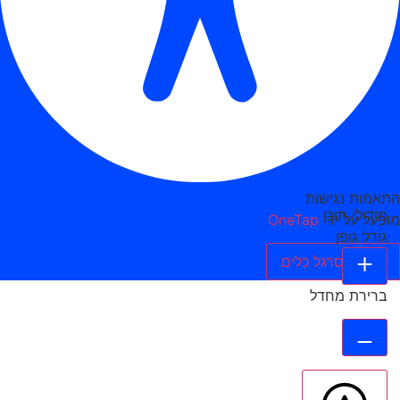
התאמות נגישות
מודולי תוכן
מופעל על ידי
OneTap
גודל גופן
הסתר סרגל כלים
ברירת מחדל