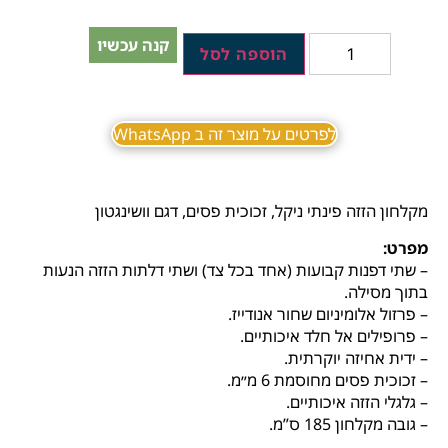
קנה עכשיו
הוספה לסל
לפרטים על מוצר זה ב WhatsApp
מקלחון הזזה פינתי ניקל, זכוכית פסים, דגם וושינגטון
מפרט:
‬בתוך‭ ‬מסילה‭.‬
– פרזול אלומיניום שחור אנודייז.
– פרופילים אל חלד איכותיים.
– ידית‭ ‬אחיזה‭ ‬יוקרתית‭.
– זכוכית פסים מחוסמת 6 מ״מ.
– גלגלי הזזה איכותיים.
– גובה מקלחון 185 ס”מ.