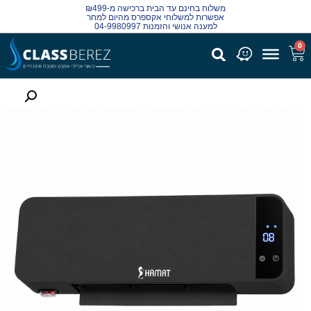
משלוח בחינם עד הבית ברכישה מ-₪499
אפשרות למשלוחי אקספרס מהיום למחר
למענה אנושי והזמנות 04-9980997
0