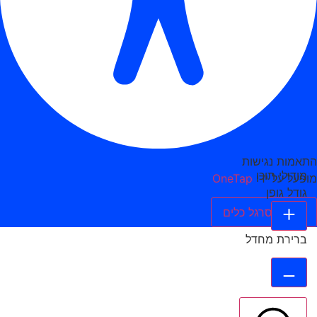
התאמות נגישות
מודולי תוכן
מופעל על ידי
OneTap
גודל גופן
הסתר סרגל כלים
ברירת מחדל