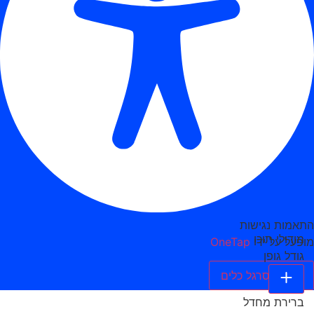
התאמות נגישות
מודולי תוכן
מופעל על ידי
OneTap
גודל גופן
הסתר סרגל כלים
ברירת מחדל