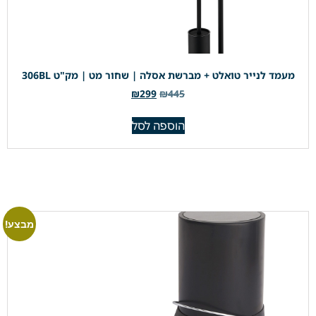
מעמד לנייר טואלט + מברשת אסלה | שחור מט | מק"ט 306BL
₪
299
₪
445
הוספה לסל
מבצע!