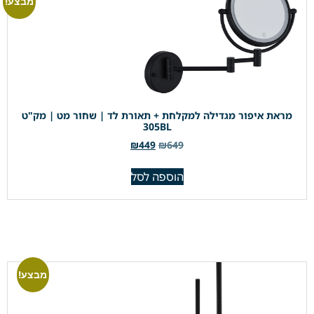
מבצע!
מראת איפור מגדילה למקלחת + תאורת לד | שחור מט | מק"ט
305BL
₪
449
₪
649
הוספה לסל
מבצע!