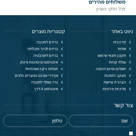
משלוחים מהירים
לכל חלקי הארץ
ניווט באתר
קטגוריות מוצרים
דף הבית
ברזים למטבח
אודות
ברזים לכיור מקלחת
תקנון ותנאי שימוש
ברזים לאמבטיה
עגלת קניות
אינטרפוצים ומוטות פינוק
תשלום וסיום הזמנה
תעלות ניקוז אופנתיות
מעקב הזמנות
אביזרי אמבט ומוצרים נלווים
הצהרת נגישות
ברז נשלף למטבח
מדיניות פרטיות
אינטרפוץ 4 דרך
צור קשר