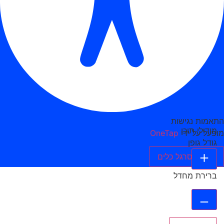
התאמות נגישות
מודולי תוכן
מופעל על ידי
OneTap
גודל גופן
הסתר סרגל כלים
ברירת מחדל