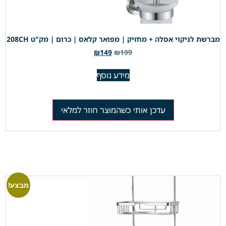
מברשת לניקוי אסלה + מחזיק | מפואר קלאס | כרום | מק"ט 208CH
₪
149
₪
199
מידע נוסף
עדכן אותי כשהמוצר חוזר למלאי
מבצע!