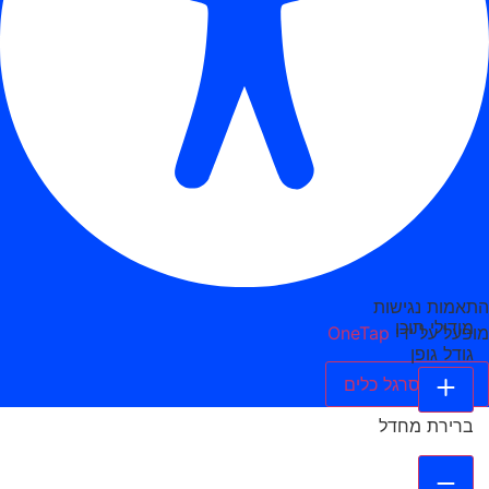
התאמות נגישות
מודולי תוכן
מופעל על ידי
OneTap
גודל גופן
הסתר סרגל כלים
ברירת מחדל