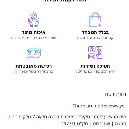
בגלל המבחר
איכות מוצר
קטלוג מוצרים ענק ומגוון
מוצרי אופנה ייחודיים ואיכותיים
תמיכה ושירות
רכישה מאובטחת
לרשותכם בפון וגם בדיגיטל
במבחר רחב של אפשרויות
חוות דעת
There are no reviews yet
היה הראשון לכתוב סקירה “מערכת רחצה מלאה 7 חלקים חמת
הפצה | שחור מט | מק"ט 977/1”