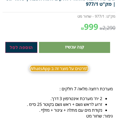
| מק"ט 977/1
מק"ט: 977/1 - שחור מט
999
2,290
₪
₪
קנה עכשיו
הוספה לסל
לפרטים על מוצר זה ב WhatsApp
מערכת רחצה מלאה 7 חלקים :
2 יח' מערכת אינטרפוץ 3 דרך.
זרוע לראש גשם + ראש גשם בקוטר 25 ס״מ .
נקודת מים עם מתלה + צינור + מזלף .
גימור: שחור מט