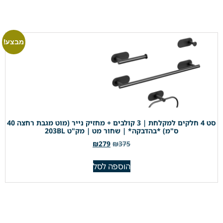
מבצע!
סט 4 חלקים למקלחת | 3 קולבים + מחזיק נייר (מוט מגבת רחצה 40
ס"מ) *בהדבקה* | שחור מט | מק"ט 203BL
₪
279
₪
375
הוספה לסל