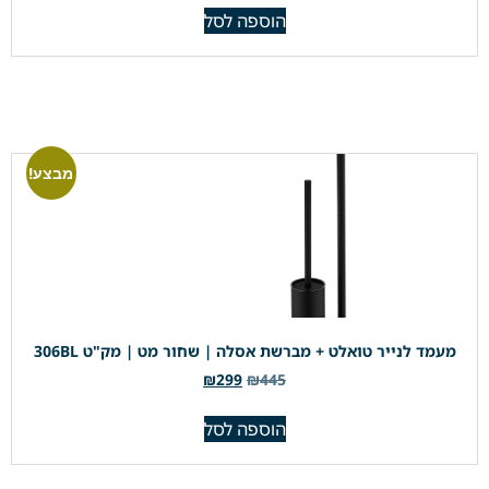
הוספה לסל
מבצע!
מעמד לנייר טואלט + מברשת אסלה | שחור מט | מק"ט 306BL
₪
299
₪
445
הוספה לסל