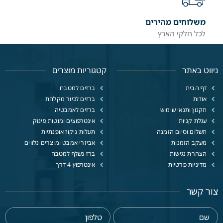
משלוחים מהירים
לכל חלקי הארץ
ניווט באתר
קטגוריות מוצרים
דף הבית
ברזים למטבח
אודות
ברזים לכיור מקלחת
תקנון ותנאי שימוש
ברזים לאמבטיה
עגלת קניות
אינטרפוצים ומוטות פינוק
תשלום וסיום הזמנה
תעלות ניקוז אופנתיות
מעקב הזמנות
אביזרי אמבט ומוצרים נלווים
הצהרת נגישות
ברז נשלף למטבח
מדיניות פרטיות
אינטרפוץ 4 דרך
צור קשר