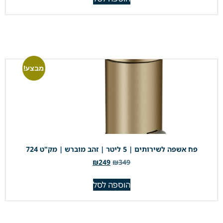
מבצע!
פח אשפה לשירותים | 5 ליטר | זהב מוברש | מק"ט 724
₪
249
₪
349
הוספה לסל