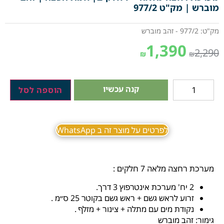
מוברש | מק"ט 977/2
מק"ט: 977/2 - זהב מוברש
1,390
2,290
₪
₪
קנה עכשיו
הוספה לסל
לפרטים על מוצר זה ב WhatsApp
מערכת רחצה מלאה 7 חלקים :
2 יח' מערכת אינטרפוץ 3 דרך.
זרוע לראש גשם + ראש גשם בקוטר 25 ס״מ .
נקודת מים עם מתלה + צינור + מזלף .
גימור: זהב מוברש