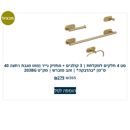
מבצע!
סט 4 חלקים למקלחת | 3 קולבים + מחזיק נייר (מוט מגבת רחצה 40
ס"מ) *בהדבקה* | זהב מוברש | מק"ט 203BG
₪
279
₪
365
הוספה לסל