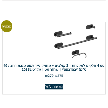
מבצע!
סט 4 חלקים למקלחת | 3 קולבים + מחזיק נייר (מוט מגבת רחצה 40
ס"מ) *בהדבקה* | שחור מט | מק"ט 203BL
₪
279
₪
375
הוספה לסל