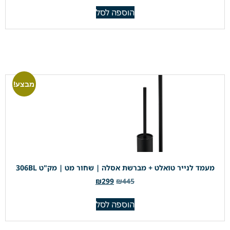
הוספה לסל
מבצע!
מעמד לנייר טואלט + מברשת אסלה | שחור מט | מק"ט 306BL
₪
299
₪
445
הוספה לסל