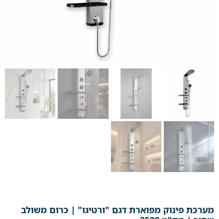
מערכת פינוק מפוארת דגם "ורטיגו" | כרום משולב