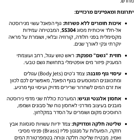
מחדש.
יתרונות ומאפיינים מרכזיים:
איכות חומרים ללא פשרות:
גוף הפאנל עשוי מנירוסטה
אל-חלד איכותית מסוג
SS304
, המבטיחה עמידות
מקסימלית בפני חלודה, קורוזיה ובלאי, ושומרת על מראה
יוקרתי ונקי לאורך שנים.
חווית "גשם" מפנקת:
ראש טוש עגול, רחב ועוצמתי
המעניק פיזור מים אופטימלי בתחושת גשם טבעי.
עיסוי גוף מובנה:
צמד ג'טים (Body Jets) עגולים
ומתכווננים המוטמעים בגוף הפאנל, מאפשרים לכם לכוון
את זרם המים לשחרור שרירים מדויק ועיסוי גוף מרגיע.
אחסון אלגנטי ונגיש:
המערכת כוללת שני מדפי נירוסטה
מובנים בעיצוב מודרני לאחסון נוח של סבונים ושמפו,
החוסכים מקום ושומרים על הסדר במקלחון.
שליטה חלקה ומדויקת:
צמד ידיות עשויות סגסוגת אבץ
חזקה, הפועלות על מנגנון פליז (Brass) פנימי מסיבי
ואמין. מבטיח שליטה חלקה ונוחה בטמפרטורת המים