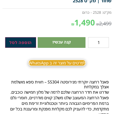
שחור | מק"ט 2528
מק"ט: 2528 - כרום
1,490
2,499
₪
₪
קנה עכשיו
הוספה לסל
לפרטים על מוצר זה ב WhatsApp
פאנל רחצה יוקרתי מנירוסטה SS304 – חווית ספא מושלמת
אצלך במקלחת
שדרגו את חדר הרחצה שלכם לרמה של מלון חמישה כוכבים.
פאנל הרחצה המעוצב שלנו משלב קווים מודרניים, חומרי גלם
ברמת הפרימיום הגבוהה ביותר וטכנולוגיית זרימת מים
מתקדמת, כדי להעניק לכם מקלחת מפנקת ומרעננת בכל יום