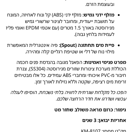
ובעוצמת הזרם.
מזלף ידני גמיש:
מזלף ידני (ABS) קל ונוח לאחיזה, המונח
על תושבת ייעודית, ומחובר לצינור שרשורי גמיש
מנירוסטה באורך 1.5 מטרים (עם אטמי EPDM ואומי פליז
לעמידות בלחץ גבוה).
פיית מים תחתונה (Spout):
פיה אינטגרלית המאפשרת
מילוי נוח של דלי או שטיפת רגליים קלה ומהירה.
מפרט פנימי ואמינות:
הפאנל מגובה בהנדסת פנים חכמה
הכוללת מערכת צינורות שזורים מנירוסטה (SS304), צנרת
חיבור מ-PVC איכותי ומחברי ABS עמידים. כל אלו מבטיחים
זרימת מים רציפה, שקטה וללא נזילות לאורך זמן.
הפכו כל מקלחת שגרתית לחוויה בלתי נשכחת. הוסיפו לעגלה
עכשיו ושדרגו את חדר הרחצה שלכם.
גימור: כרום מראה משולב שחור מט
אחריות יבואן: 3 שנים
מק"ט מחסן: KM-8107