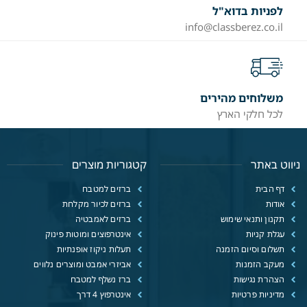
לפניות בדוא"ל
info@classberez.co.il
משלוחים מהירים
לכל חלקי הארץ
ניווט באתר
קטגוריות מוצרים
דף הבית
ברזים למטבח
אודות
ברזים לכיור מקלחת
תקנון ותנאי שימוש
ברזים לאמבטיה
עגלת קניות
אינטרפוצים ומוטות פינוק
תשלום וסיום הזמנה
תעלות ניקוז אופנתיות
מעקב הזמנות
אביזרי אמבט ומוצרים נלווים
הצהרת נגישות
ברז נשלף למטבח
מדיניות פרטיות
אינטרפוץ 4 דרך