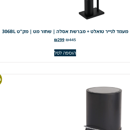
מעמד לנייר טואלט + מברשת אסלה | שחור מט | מק"ט 306BL
₪
299
₪
445
הוספה לסל
מ