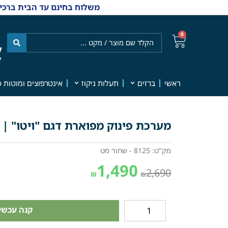
משלוח בחינם עד הבית ברכישה מ-₪499 | אפשרות למשלוחי אקספרס מהיום למחר | למענה אנושי
0
ל
7
ראשי
ברזים
תעלות ניקוז
אינטרפוצים ומוטות פ
מערכת פינוק מפוארת דגם "ויטו" | שח
מק"ט: 8125 - שחור מט
1,490
2,690
₪
₪
קנה עכשיו