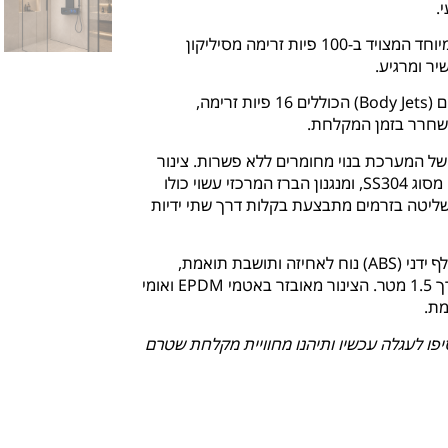
.
ראש טוש עליון רחב במיוחד המצויד ב-100 פיות זרימה מסיליקון
צמד אזורי התזה חזיתיים (Body Jets) הכוללים 16 פיות זרימה,
משחרר בזמן המקלחת.
ל המערכת בנוי מחומרים ללא פשרות. צינור
כניסת המים עשוי נירוסטה תעשייתית עמידה מסוג SS304, ומנגנון הברז המרכזי עשוי כולו
חצים. השליטה בזרמים מתבצעת בקלות דרך שתי ידיות
המערכת מגיעה עם מזלף ידני (ABS) נוח לאחיזה ותושבת תואמת,
המחובר לצינור שרשורי גמיש מנירוסטה באורך 1.5 מטר. הצינור מאובזר באטמי EPDM ואומי
מת.
פו לעגלה עכשיו ותיהנו מחוויית מקלחת שטרם