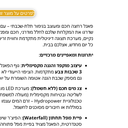
לפרטים על מוצר זה ב sApp
פאנל רחצה חכם ומעוצב בגימור תלת-שכבתי – עם 
שדרגו את המקלחת שלכם לחלל מודרני, חכם ומפנק
נקיים, מערכת תצוגה דיגיטלית מתקדמת וחווית זרי
כל יום מחדש, אצלכם בבית.
יתרונות ומאפיינים מרכזיים:
עיצוב מוקפד והגנה מקסימלית:
גוף הפאנל עשוי פלד
3 שכבות צבע
מתקדמות. הציפוי הייעודי לא 
גם מספק שכבת הגנה אטומה השומרת על יופי
צג מים חכם (ללא חשמל!):
מערכ
לשליטה ובטיחות מקסימלית (מעולה למשפחות
טכנולוגיית Hydropower – 
בסוללות או חיבורים מסוכנים לחשמל.
פיית מפל תחתון (Waterfall):
הפיצ'ר שיש
סטנדרטית, הפאנל מצויד בפיית מפל פתוחה ו