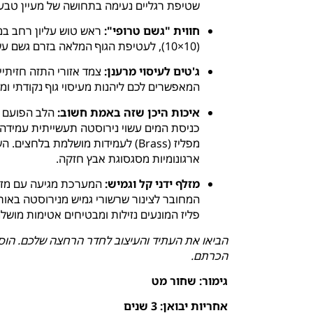
שטיפת רגליים נעימה בתחושה של מעיין טבעי
חווית "גשם טרופי":
(10×10), לעטיפת הגוף המלאה בזרם גשם עשיר ומרגיע.
ג'טים לעיסוי מרענן:
המאפשרים לכם ליהנות מעיסוי גוף נקודתי ו
איכות היכן שזה באמת חשוב:
הלב הפועם ש
מפליז (Brass) לעמידות מושלמת בל
ארגונומיות מסגסוגת אבץ חזקה.
מזלף ידני קל וגמיש:
פליז המונעים נזילות ומבטיחים אטימות מושל
הביאו את העתיד והעיצוב לחדר הרחצה שלכם. הוסי
הכרתם.
גימור: שחור מט
אחריות יבואן: 3 שנים