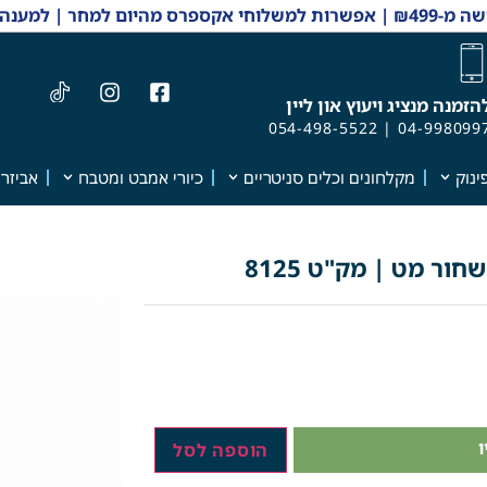
 והזמנות 04-9980997
הזמנה מנציג ויעוץ און ליין
054-498-5522
|
04-998099
ינוק
מקלחונים וכלים סניטריים
כיורי אמבט ומטבח
אביזרי
ור מט | מק"ט 8125
הוספה לסל