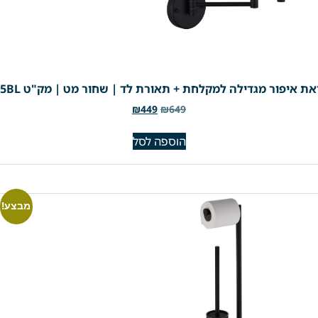
ת איפור מגדילה למקלחת + תאורת לד | שחור מט | מק"ט 305BL
₪
449
₪
649
הוספה לסל
מבצע!