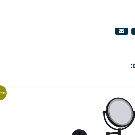
:
מבצ