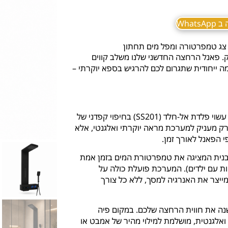
What
צג טמפרטורה ומפל מים תחתון
. פאנל הרחצה החדשני שלנו משלב קווים
מה ייחודית שתגרום לכם להרגיש בספא יוקרתי –
ת אל-חלד (SS201) בחיפוי קפדני של
רק מעניק למערכת מראה יוקרתי ואלגנטי, אלא
 הפאנל לאורך זמן.
ת LED מובנית המציגה את טמפרטורת המים בזמן אמת
 עם ילדים). המערכת פועלת כולה על
זרם המים עצמו מייצר את האנרגיה למסך, ללא כל צורך
נה את חווית הרחצה שלכם. במקום פיה
אלגנטית, מושלמת למילוי מהיר של אמבט או