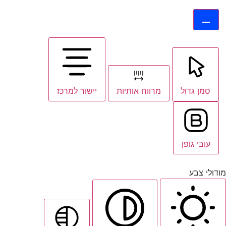
סמן גדול
מרווח אותיות
יישור למרכז
עובי גופן
מודולי צבע