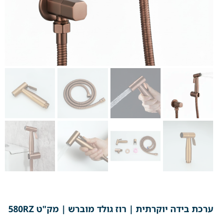
ערכת בידה יוקרתית | רוז גולד מוברש | מק"ט 580RZ