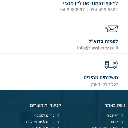
לייעוץ והזמנה און ליין מנציג
054-498-5522 | 04-9980997
לפניות בדוא"ל
info@classberez.co.il
משלוחים מהירים
לכל חלקי הארץ
ניווט באתר
קטגוריות מוצרים
דף הבית
ברזים למטבח
אודות
ברזים לכיור מקלחת
תקנון ותנאי שימוש
ברזים לאמבטיה