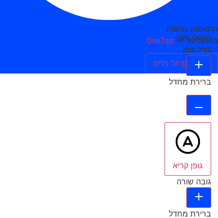
התאמות נגישות
מודולי תוכן
מופעל על ידי
OneTap
גודל גופן
הסתר סרגל כלים
ברירת מחדל
גופן קריא
גובה שורה
ברירת מחדל