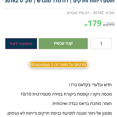
חוסם ריחות וחרקים | רוז גולד מוברש | מק"ט 301RZ
מק"ט: 301RZ - רוז גולד מוברש
179
299
₪
₪
קנה עכשיו
הוספה לסל
לפרטים על מוצר זה ב WhatsApp
חדש ובלעדי בקלאס ברז !
מכסה ניקוז / קופסת ביקורת במידה סטנדרטית 10/10
חומר: מתכת בראס כבדה ואיכותית
מנגנון אל-חוזר מובנה למניעת כניסת חרקים וריחות לא נעימים.