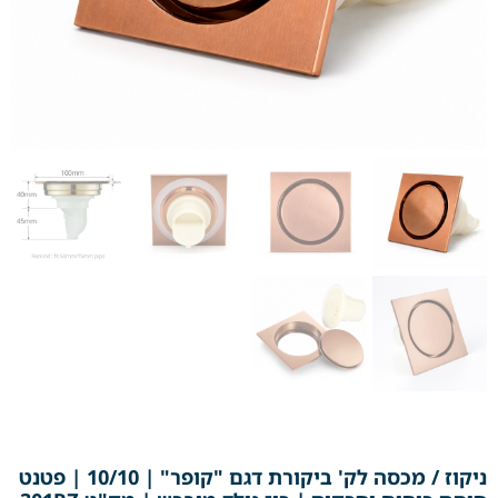
ניקוז / מכסה לק' ביקורת דגם "קופר" | 10/10 | פטנט