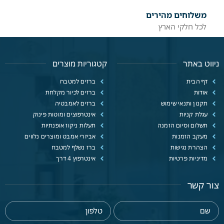
משלוחים מהירים
לכל חלקי הארץ
ניווט באתר
קטגוריות מוצרים
דף הבית
ברזים למטבח
אודות
ברזים לכיור מקלחת
תקנון ותנאי שימוש
ברזים לאמבטיה
עגלת קניות
אינטרפוצים ומוטות פינוק
תשלום וסיום הזמנה
תעלות ניקוז אופנתיות
מעקב הזמנות
אביזרי אמבט ומוצרים נלווים
הצהרת נגישות
ברז נשלף למטבח
מדיניות פרטיות
אינטרפוץ 4 דרך
צור קשר