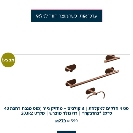
עדכן אותי כשהמוצר חוזר למלאי
מבצע!
סט 4 חלקים למקלחת | 3 קולבים + מחזיק נייר (מוט מגבת רחצה 40
ס"מ) *בהדבקה* | רוז גולד מוברש | מק"ט 203RZ
₪
279
₪
599