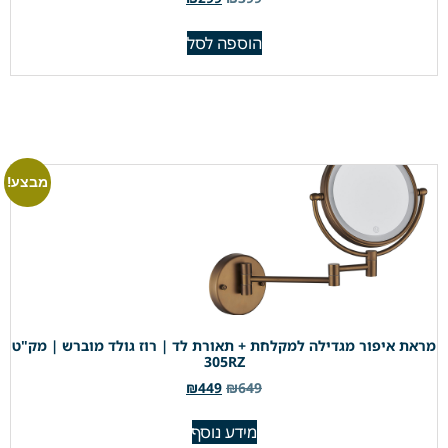
הוספה לסל
מבצע!
מראת איפור מגדילה למקלחת + תאורת לד | רוז גולד מוברש | מק"ט
305RZ
₪
449
₪
649
מידע נוסף