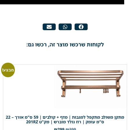
לקוחות שרכשו מוצר זה, רכשו גם:
מבצע!
מתקן משולב מתקפל למגבות | מדף + קולבים | 59 ס"מ אורך – 22
ס"מ עומק | רוז גולד מוברש | מק"ט 201RZ
₪
299
₪
399