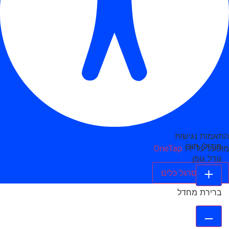
התאמות נגישות
מודולי תוכן
מופעל על ידי
OneTap
גודל גופן
הסתר סרגל כלים
ברירת מחדל