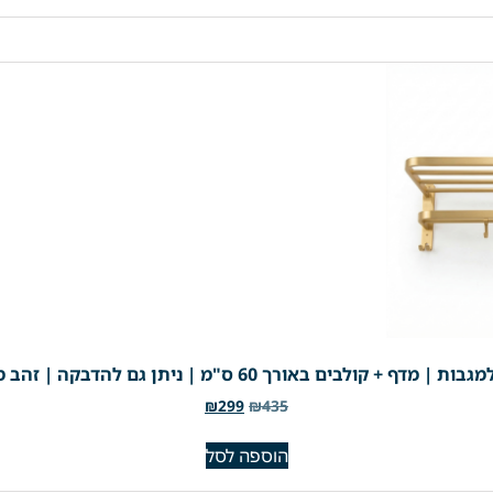
באורך 60 ס"מ | ניתן גם להדבקה | זהב מוברש | מק"ט 201BG
₪
299
₪
435
הוספה לסל