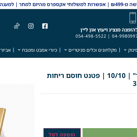
 והזמנות 04-9980997
הזמנה מנציג ויעוץ און ליין
054-498-5522
|
04-998099
ינוק
מקלחונים וכלים סניטריים
כיורי אמבט ומטבח
אביזרי
ניקוז / מכסה לק' ביקורת דגם "קופר" | 10/10 | פטנט חוסם ריחות
הוספה לסל