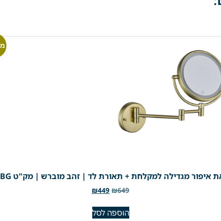
:
מב
 איפור מגדילה למקלחת + תאורת לד | זהב מוברש | מק"ט 305BG
₪
449
₪
649
הוספה לסל