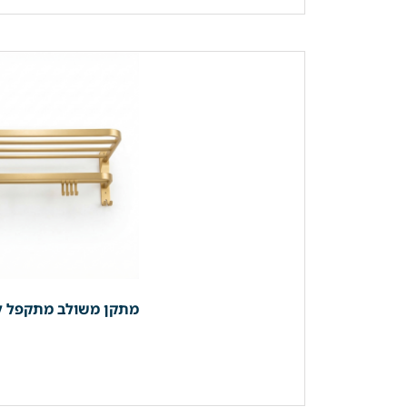
מתקן משולב מתקפל למגבות | מדף + קולבים 