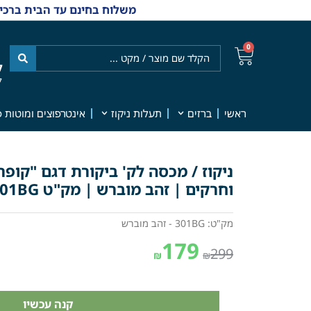
משלוח בחינם עד הבית ברכישה מ-₪499 | אפשרות למשלוחי אקספרס מהיום למחר | למענה אנושי
0
ל
7
ראשי
ברזים
תעלות ניקוז
אינטרפוצים ומוטות פ
וחרקים | זהב מוברש | מק"ט 301BG
מק"ט: 301BG - זהב מוברש
179
299
₪
₪
קנה עכשיו