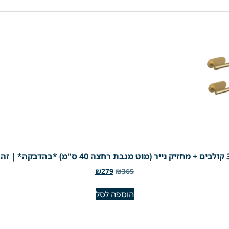
₪
279
₪
365
הוספה לסל