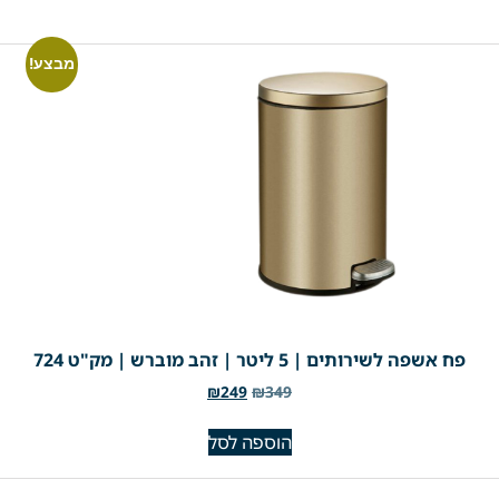
מבצע!
פח אשפה לשירותים | 5 ליטר | זהב מוברש | מק"ט 724
₪
249
₪
349
הוספה לסל