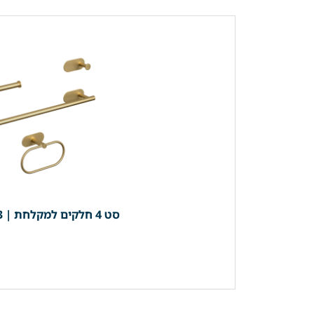
סט 4 חלקים למקלחת | 3 קולבים + מחזיק נייר (מוט מגבת רחצה 40 ס"מ) *בהדבקה* | זהב מוברש | מק"ט 203BG