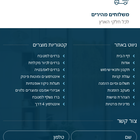
משלוחים מהירים
לכל חלקי הארץ
ניווט באתר
קטגוריות מוצרים
דף הבית
ברזים למטבח
אודות
ברזים לכיור מקלחת
תקנון ותנאי שימוש
ברזים לאמבטיה
עגלת קניות
אינטרפוצים ומוטות פינוק
תשלום וסיום הזמנה
תעלות ניקוז אופנתיות
מעקב הזמנות
אביזרי אמבט ומוצרים נלווים
הצהרת נגישות
ברז נשלף למטבח
מדיניות פרטיות
אינטרפוץ 4 דרך
צור קשר