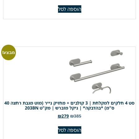
הוספה לסל
מבצע!
סט 4 חלקים למקלחת | 3 קולבים + מחזיק נייר (מוט מגבת רחצה 40
ס"מ) *בהדבקה* | ניקל מוברש | מק"ט 203BN
₪
279
₪
385
הוספה לסל