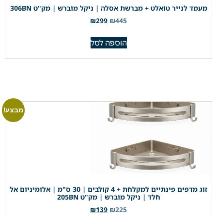
מעמד לנייר טואלט + מברשת אסלה | ניקל מוברש | מק"ט 306BN
₪
299
₪
445
הוספה לסל
מבצע!
זוג מדפים פינתיים למקלחת + 4 קולבים | 30 ס"מ | אלומיניום אל
חלד | ניקל מוברש | מק"ט 205BN
₪
139
₪
225