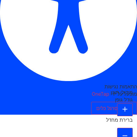
התאמות נגישות
מודולי תוכן
מופעל על ידי
OneTap
גודל גופן
הסתר סרגל כלים
ברירת מחדל