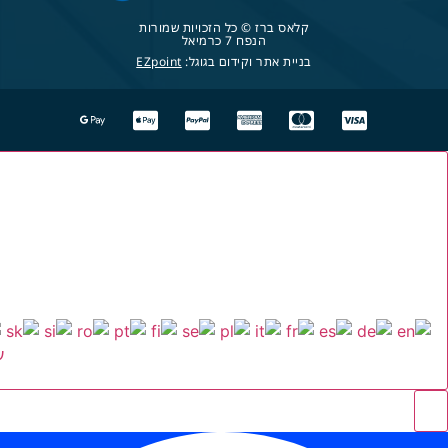
קלאס ברז © כל הזכויות שמורות
הנפח 7 כרמיאל
בניית אתר וקידום בגוגל:
EZpoint
ע