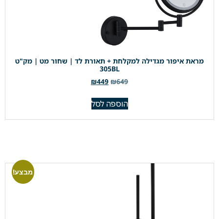
מראת איפור מגדילה למקלחת + תאורת לד | שחור מט | מק"ט
305BL
₪
449
₪
649
הוספה לסל
מבצע!