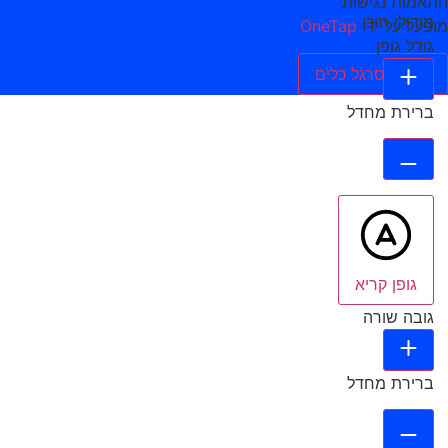
התאמות נגישות
מודולי תוכן
מופעל על ידי
OneTap
גודל גופן
הסתר סרגל כלים
ברירת מחדל
גופן קריא
גובה שורה
ברירת מחדל