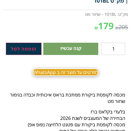
| מק"ט 101BL
מק"ט: 101BL - שחור מט
179
205
₪
₪
קנה עכשיו
הוספה לסל
לפרטים על מוצר זה ב WhatsApp
מכסה לקופסת ביקורת ממתכת בראס איכותית וכבדה בגימור
שחור מט
בלעדי בקלאס ברז
הבחירה של המעצבים לשנת 2026
מכסה לקופסת ביקורת עם פטנט הלחיצה (פופ אפ)
מאפשר גריפה קלה ונוחה של המים.