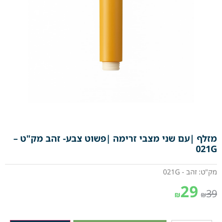
מזלף |עם שני מצבי זרימה |פשוט צבע- זהב מק"ט –
021G
מק"ט: זהב - 021G
29
39
₪
₪