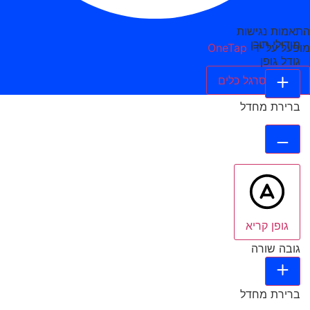
התאמות נגישות
מודולי תוכן
מופעל על ידי
OneTap
גודל גופן
הסתר סרגל כלים
ברירת מחדל
גופן קריא
גובה שורה
ברירת מחדל