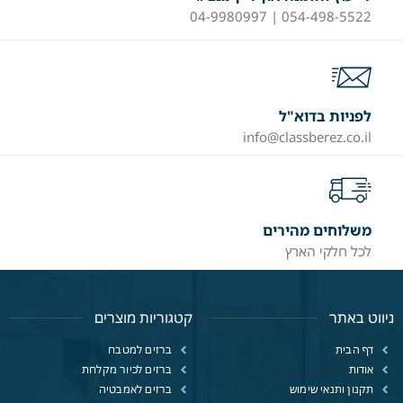
054-498-5522 | 04-9980997
לפניות בדוא"ל
info@classberez.co.il
משלוחים מהירים
לכל חלקי הארץ
ניווט באתר
קטגוריות מוצרים
דף הבית
ברזים למטבח
אודות
ברזים לכיור מקלחת
תקנון ותנאי שימוש
ברזים לאמבטיה