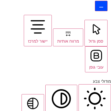
סמן גדול
מרווח אותיות
יישור למרכז
עובי גופן
מודולי צבע