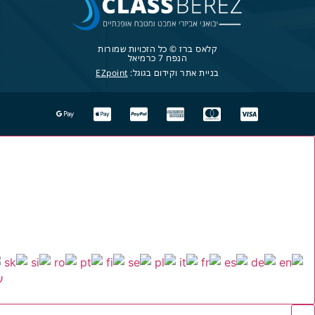
קלאס ברז © כל הזכויות שמורות
הנפח 7 כרמיאל
בניית אתר וקידום בגוגל:
EZpoint
ע