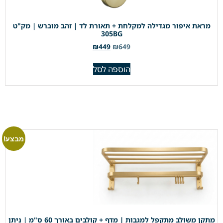
מראת איפור מגדילה למקלחת + תאורת לד | זהב מוברש | מק"ט
305BG
₪
449
₪
649
הוספה לסל
מבצע!
מתקן משולב מתקפל למגבות | מדף + קולבים באורך 60 ס"מ | ניתן