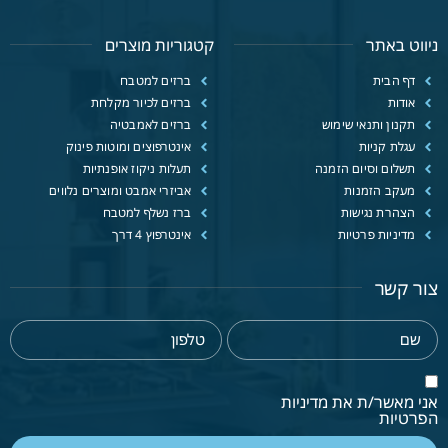
ניווט באתר
קטגוריות מוצרים
דף הבית
ברזים למטבח
אודות
ברזים לכיור מקלחת
תקנון ותנאי שימוש
ברזים לאמבטיה
עגלת קניות
אינטרפוצים ומוטות פינוק
תשלום וסיום הזמנה
תעלות ניקוז אופנתיות
מעקב הזמנות
אביזרי אמבט ומוצרים נלווים
הצהרת נגישות
ברז נשלף למטבח
מדיניות פרטיות
אינטרפוץ 4 דרך
צור קשר
אני מאשר/ת את מדיניות
הפרטיות