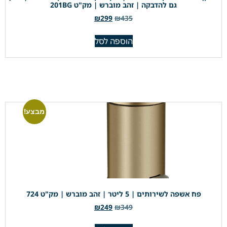
גם להדבקה | זהב מוברש | מק"ט 201BG
₪
299
₪
435
הוספה לסל
מבצע!
פח אשפה לשירותים | 5 ליטר | זהב מוברש | מק"ט 724
₪
249
₪
349