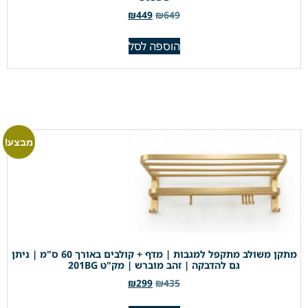
₪
449
₪
649
הוספה לסל
מבצע!
מתקן משולב מתקפל למגבות | מדף + קולבים באורך 60 ס"מ | ניתן
גם להדבקה | זהב מוברש | מק"ט 201BG
₪
299
₪
435