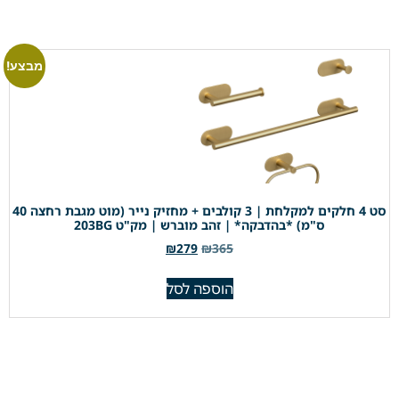
מבצע!
סט 4 חלקים למקלחת | 3 קולבים + מחזיק נייר (מוט מגבת רחצה 40
ס"מ) *בהדבקה* | זהב מוברש | מק"ט 203BG
₪
279
₪
365
הוספה לסל