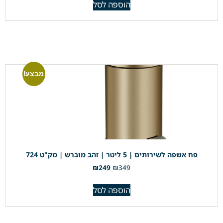
הוספה לסל
מבצע!
פח אשפה לשירותים | 5 ליטר | זהב מוברש | מק"ט 724
₪
249
₪
349
הוספה לסל