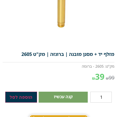
מזלף יד + מסנן מובנה | ברונזה | מק"ט 2605
מק"ט: 2605 - ברונזה
39
99
₪
₪
קנה עכשיו
הוספה לסל