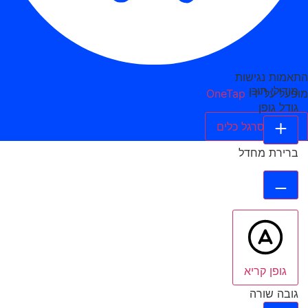
התאמות נגישות
מודולי תוכן
מופעל על ידי
OneTap
גודל גופן
הסתר סרגל כלים
ברירת מחדל
גופן קריא
גובה שורה