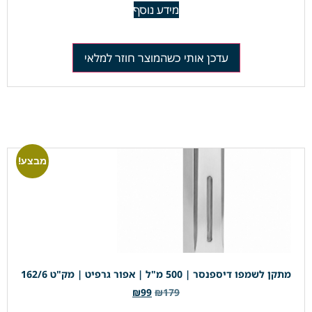
מידע נוסף
עדכן אותי כשהמוצר חוזר למלאי
מבצע!
מתקן לשמפו דיספנסר | 500 מ"ל | אפור גרפיט | מק"ט 162/6
₪
99
₪
179