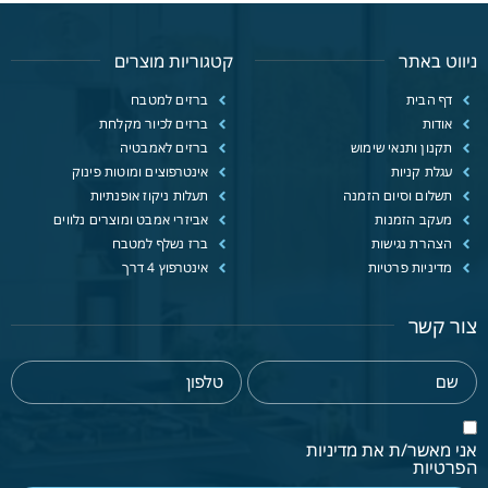
ניווט באתר
קטגוריות מוצרים
דף הבית
ברזים למטבח
אודות
ברזים לכיור מקלחת
תקנון ותנאי שימוש
ברזים לאמבטיה
עגלת קניות
אינטרפוצים ומוטות פינוק
תשלום וסיום הזמנה
תעלות ניקוז אופנתיות
מעקב הזמנות
אביזרי אמבט ומוצרים נלווים
הצהרת נגישות
ברז נשלף למטבח
מדיניות פרטיות
אינטרפוץ 4 דרך
צור קשר
אני מאשר/ת את מדיניות
הפרטיות