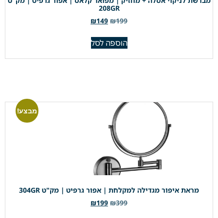
מברשת לניקוי אסלה + מחזיק | מפואר קלאס | אפור גרפיט | מק"ט
208GR
₪
149
₪
199
הוספה לסל
מבצע!
מראת איפור מגדילה למקלחת | אפור גרפיט | מק"ט 304GR
₪
199
₪
399