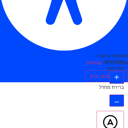
התאמות נגישות
מודולי תוכן
מופעל על ידי
OneTap
גודל גופן
הסתר סרגל כלים
ברירת מחדל