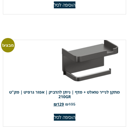
הוספה לסל
מבצע!
מתקן לנייר טואלט + מדף | ניתן להדביק | אפור גרפיט | מק"ט
210GR
₪
129
₪
195
הוספה לסל