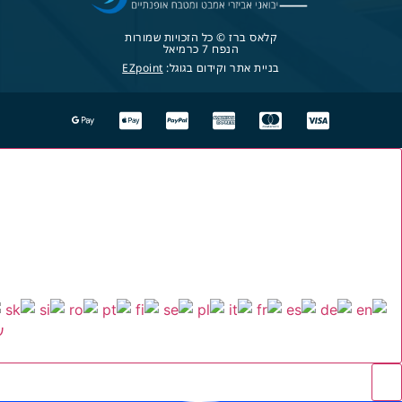
קלאס ברז © כל הזכויות שמורות
הנפח 7 כרמיאל
בניית אתר וקידום בגוגל:
EZpoint
ע