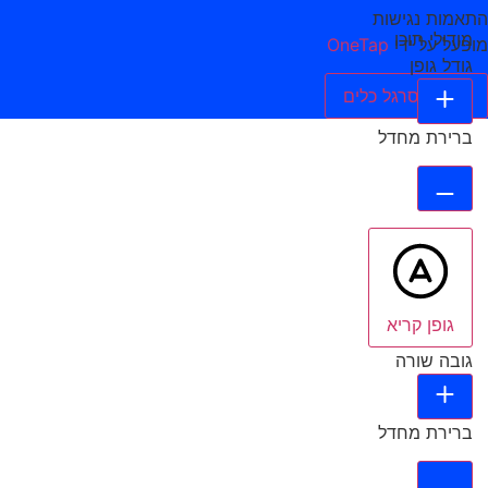
התאמות נגישות
מודולי תוכן
מופעל על ידי
OneTap
גודל גופן
הסתר סרגל כלים
ברירת מחדל
גופן קריא
גובה שורה
ברירת מחדל