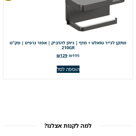
מתקן לנייר טואלט + מדף | ניתן להדביק | אפור גרפיט | מק"ט
210GR
₪
129
₪
195
הוספה לסל
למה לקנות אצלנו?