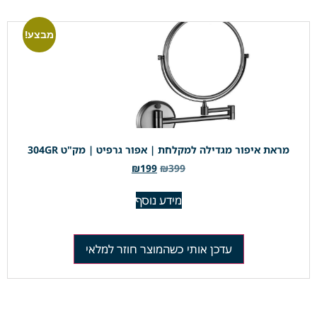
מבצע!
מראת איפור מגדילה למקלחת | אפור גרפיט | מק"ט 304GR
₪
199
₪
399
מידע נוסף
עדכן אותי כשהמוצר חוזר למלאי